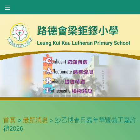
首頁
»
最新消息
»
沙乙博春日嘉年華暨義工嘉許
禮2026