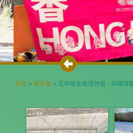
首頁
»
相片集
»
五年級全級境外遊 - 韓國