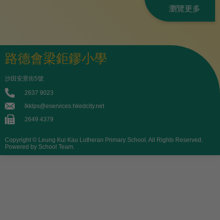
瀏覽更多
路德會梁鉅鏐小學
沙田安景街5號
2637 9023
lkklps@eservices.hkedcity.net
2649 4379
Copyright © Leung Kui Kau Lutheran Primary School. All Rights Reserved.
Powered by School Team.