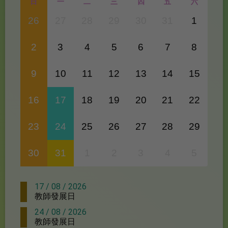
日
一
二
三
四
五
六
10 / 02 / 2026
26
27
28
29
30
31
1
「春聚有你」星光宴
2
3
4
5
6
7
8
06 / 02 / 2026
領袖歷奇訓練營
9
10
11
12
13
14
15
24 / 01 / 2026
16
17
18
19
20
21
22
「生涯規劃活動」科大STEAM DAY活動體驗
23
24
25
26
27
28
29
07 / 01 / 2026
30
31
1
2
3
4
5
「海上講堂」海洋科普教育系列活動
17 / 08 / 2026
教師發展日
24 / 08 / 2026
教師發展日