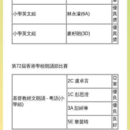
軍
優
小學英文組
林永濠(6A)
異
奬
優
小學英文組
麥籽朗(3D)
異
奬
第72屆香港學校朗誦節比賽
亞
2C 盧卓言
軍
優
1C 彭思澄
良
基督教經文朗誦 - 粤語(小
學組)
優
3A 彭綽琳
良
良
5E 黎茵晴
好