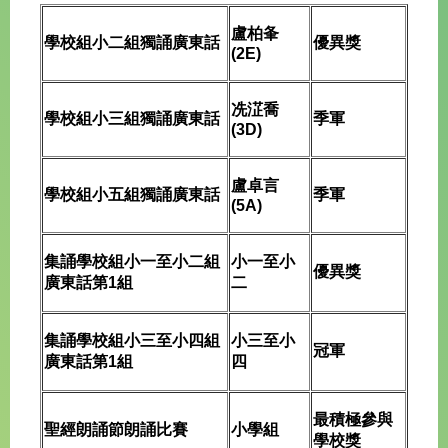
盧柏夆
學校組小二組獨誦廣東話
優異獎
(2E)
冼淽喬
學校組小三組獨誦廣東話
季軍
(3D)
盧卓言
學校組小五組獨誦廣東話
季軍
(5A)
集誦學校組小一至小二組
小一至小
優異獎
廣東話第1組
二
集誦學校組小三至小四組
小三至小
冠軍
廣東話第1組
四
最積極參與
聖經朗誦節朗誦比賽
小學組
學校獎