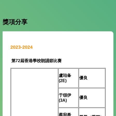
獎項分享
2023-2024
第72屆香港學校朗誦節比賽
盧珀夆
優良
(2E)
于頌伊
優良
(3A)
蔡宛希