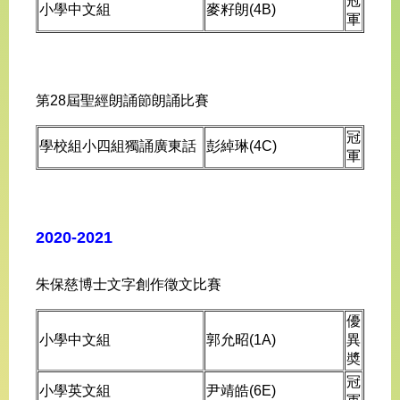
冠
小學中文組
麥籽朗(4B)
軍
第28屆聖經朗誦節朗誦比賽
冠
學校組小四組獨誦廣東話
彭綽琳(4C)
軍
2020-2021
朱保慈博士文字創作徵文比賽
優
小學中文組
郭允昭(1A)
異
奬
冠
小學英文組
尹靖皓(6E)