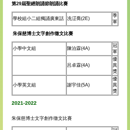
第29屆聖經朗誦節朗誦比賽
季
學校組小二組獨誦廣東話
冼淽喬(2E)
軍
朱保慈博士文字創作徵文比賽
冠
小學中文組
陳泊霖(4A)
軍
優
呂卓霖(4A)
異
獎
優
小學英文組
謝宇佳(5A)
異
獎
2021-2022
朱保慈博士文字創作徵文比賽