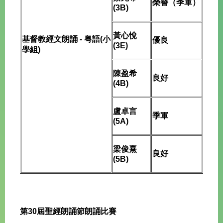
榮譽（季軍）
(3B)
黃心悅
基督教經文朗誦 - 粤語(小
優良
(3E)
學組)
陳盈希
良好
(4B)
盧卓言
季軍
(5A)
梁俊熹
良好
(5B)
第30屆聖經朗誦節朗誦比賽