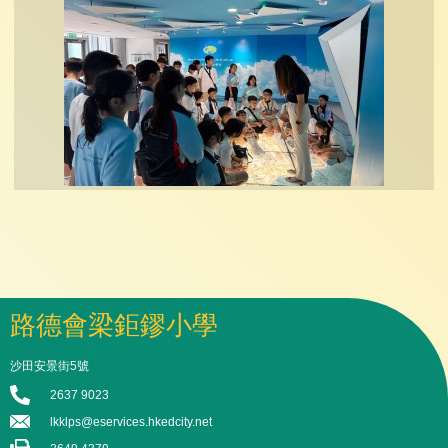
路德會梁鉅鏐小學
沙田安景街5號
2637 9023
lkklps@eservices.hkedcity.net