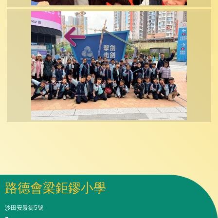
路德會梁鉅鏐小學
沙田安景街5號