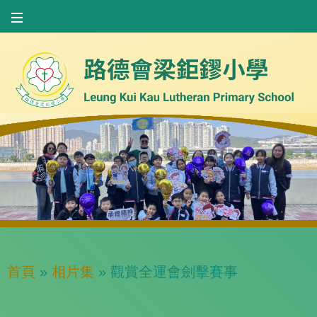
首頁
»
相片集
»
觀賞全運會劍擊賽事