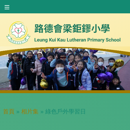
首頁
»
相片集
»
綠色戶外學習日