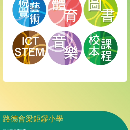
路德會梁鉅鏐小學