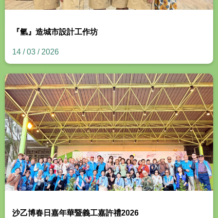
『氫』造城市設計工作坊
14 / 03 / 2026
沙乙博春日嘉年華暨義工嘉許禮2026