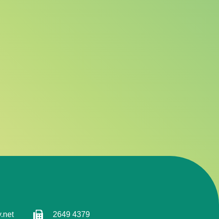
.net
2649 4379