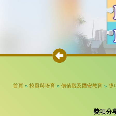
首頁
»
校風與培育
»
價值觀及國安教育
»
獎
獎項分