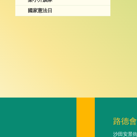
國家憲法日
路德會
沙田安景街