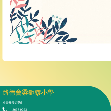
路德會梁鉅鏐小學
沙田安景街5號
2637 9023