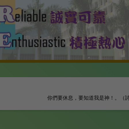
你們要休息，要知道我是神！。（詩