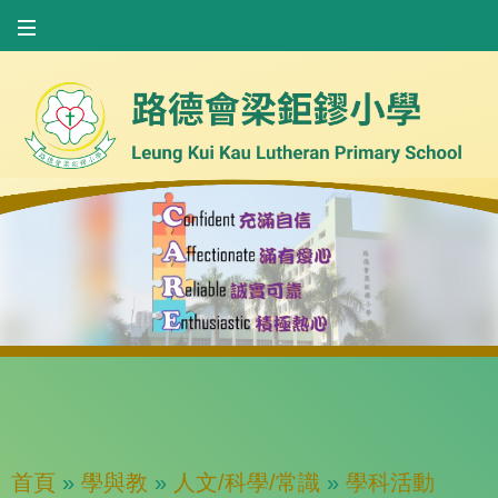
首頁
»
學與教
»
人文/科學/常識
»
學科活動