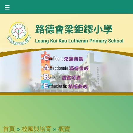
首頁
»
校風與培育
»
概覽