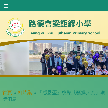
首頁
»
相片集
»
『感恩盃』校際武藝操大賽」獲
獎消息