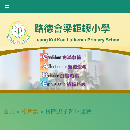
首頁
»
相片集
»
校際男子籃球比賽