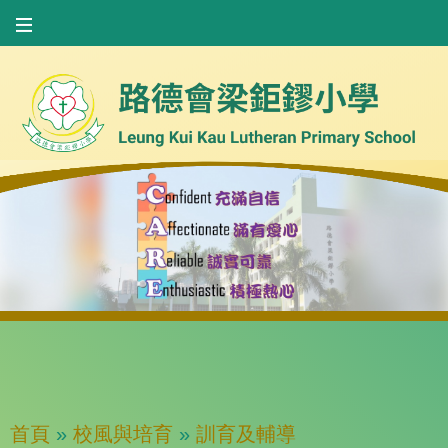
首頁
»
校風與培育
»
訓育及輔導