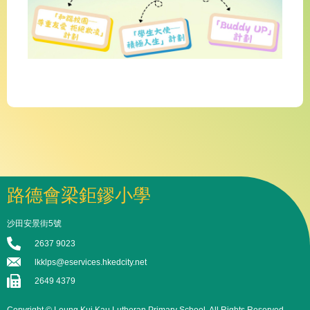
路德會梁鉅鏐小學
沙田安景街5號
2637 9023
lkklps@eservices.hkedcity.net
2649 4379
Copyright © Leung Kui Kau Lutheran Primary School. All Rights Reserved.