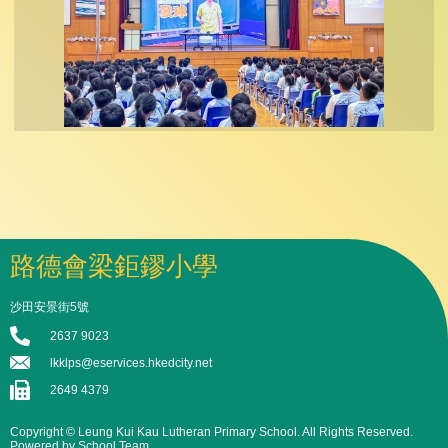
路德會梁鉅鏐小學
沙田安景街5號
2637 9023
lkklps@eservices.hkedcity.net
2649 4379
Copyright © Leung Kui Kau Lutheran Primary School. All Rights Reserved.
Powered by School Team.