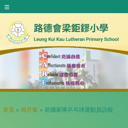
首頁
»
相片集
»
前國家隊乒乓球運動員訪校